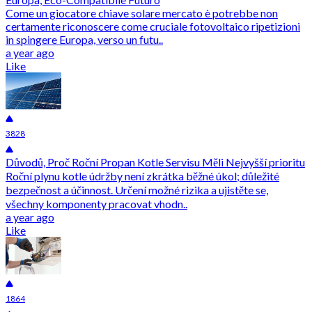
Come un giocatore chiave solare mercato è potrebbe non
certamente riconoscere come cruciale fotovoltaico ripetizioni
in spingere Europa, verso un futu..
a year ago
Like
3828
Důvodů, Proč Roční Propan Kotle Servisu Měli Nejvyšší prioritu
Roční plynu kotle údržby není zkrátka běžné úkol; důležité
bezpečnost a účinnost. Určení možné rizika a ujistěte se,
všechny komponenty pracovat vhodn..
a year ago
Like
1864